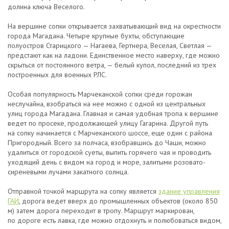
долина ключа Веселого.
На вершине сопки открывается захватывающий вид на окрестности
города Магадана. Четыре крупные бухты, обступающие
полуостров Старицкого — Нагаева, Гертнера, Веселая, Светлая —
предстают как на ладони. Единственное место наверху, где можно
скрыться от постоянного ветра, — белый купол, последний из трех
построенных для военных РЛС.
Особая популярность Марчеканской сопки среди горожан
неслучайна, взобраться на нее можно с одной из центральных
улиц города Магадана. Главная и самая удобная тропа к вершине
ведет по просеке, продолжающей улицу Гагарина. Другой путь
на сопку начинается с Марчеканского шоссе, еще один с района
Пригородный. Всего за полчаса, взобравшись до Чаши, можно
удалиться от городской суеты, выпить горячего чая и проводить
уходящий день с видом на город и море, залитыми розовато-
сиреневыми лучами закатного солнца.
Отправной точкой маршрута на сопку является
здание управления
ГАИ
, дорога ведет вверх до промышленных объектов (около 850
м) затем дорога переходит в тропу. Маршрут маркирован,
по дороге есть лавка, где можно отдохнуть и полюбоваться видом,