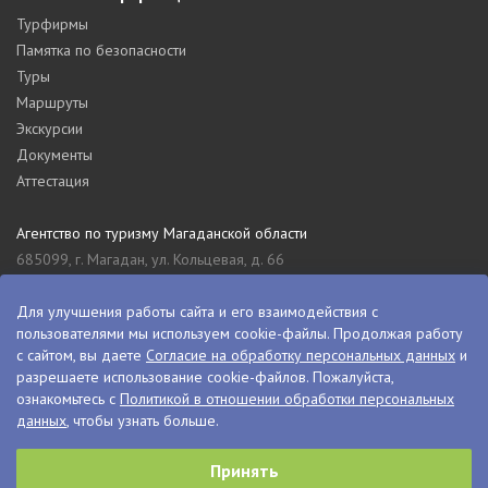
Турфирмы
Памятка по безопасности
Туры
Маршруты
Экскурсии
Документы
Аттестация
Агентство по туризму Магаданской области
685099, г. Магадан, ул. Кольцевая, д. 66
tourism_49@mail.ru
8 (4132) 61-76-67
Для улучшения работы сайта и его взаимодействия с
пользователями мы используем cookie-файлы. Продолжая работу
Туристский информационный центр Магаданской области
с сайтом, вы даете
Согласие на обработку персональных данных
и
685000, г. Магадан, ул. Пролетарская, д. 11
разрешаете использование cookie-файлов. Пожалуйста,
visitkolyma@mail.ru
ознакомьтесь с
Политикой в отношении обработки персональных
данных
, чтобы узнать больше.
+7 (4132) 60-70-11
+7 (4132) 61-73-15
Принять