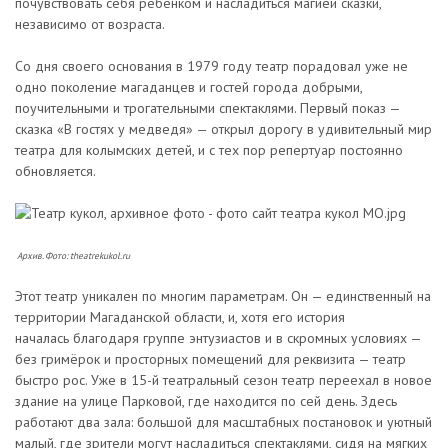
почувствовать себя ребёнком и насладиться магией сказки,
независимо от возраста.
Со дня своего основания в 1979 году театр порадовал уже не
одно поколение магаданцев и гостей города добрыми,
поучительными и трогательными спектаклями. Первый показ —
сказка «В гостях у медведя» — открыл дорогу в удивительный мир
театра для колымских детей, и с тех пор репертуар постоянно
обновляется.
Архив. Фото: theatrekukol.ru
Этот театр уникален по многим параметрам. Он — единственный на
территории Магаданской области, и, хотя его история
началась благодаря группе энтузиастов и в скромных условиях —
без гримёрок и просторных помещений для реквизита — театр
быстро рос. Уже в 15-й театральный сезон театр переехал в новое
здание на улице Парковой, где находится по сей день. Здесь
работают два зала: большой для масштабных постановок и уютный
малый, где зрители могут насладиться спектаклями, сидя на мягких