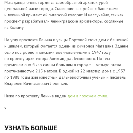
Магаданцы очень гордятся своеобразной архитектурой
центральной части города. Сталинские застройки с башенками
и лепниной придают ей питерский колорит. И неслучайно, так как
проспект разрабатывали ленинградские архитекторы, сосланные
на Колыму.
На углу проспекта Ленина и улицы Портовой стоит дом с башенкой
и шпилем, который считается одним из символов Магадана. Здание
было построено японскими военнопленными в 1947 году
по проекту архитектора Александра Лепковского. По тем
временам оно было самым большим в городе — четыре этажа
протяженностью 215 метров. В одной из 22 квартир дома с 1957
по 1988 годы жил известный дальневосточный ученый и писатель
Владилен Вячеславович Леонтьев.
Ниже по проспекту Ленина виден
дом в похожем стиле
.
Магадан
>
Яндекс.Карты
УЗНАТЬ БОЛЬШЕ