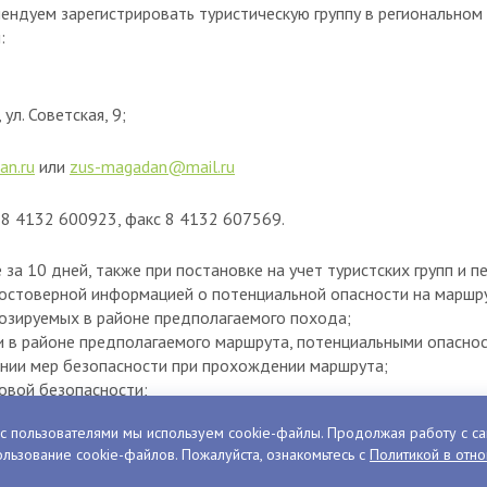
ендуем зарегистрировать туристическую группу в регионально
:
ул. Советская, 9;
n.ru
или
zus-magadan@mail.ru
 8 4132 600923, факс 8 4132 607569.
а 10 дней, также при постановке на учет туристских групп и 
остоверной информацией о потенциальной опасности на маршру
нозируемых в районе предполагаемого похода;
и в районе предполагаемого маршрута, потенциальными опаснос
нии мер безопасности при прохождении маршрута;
повой безопасности;
ерез спасательные службы групповое и личное снаряжение, кас
с пользователями мы используем cookie-файлы. Продолжая работу с са
язи и сигнализации, маршрутные документы, наличие продуктов
льзование cookie-файлов. Пожалуйста, ознакомьтесь с
Политикой в отн
ами возможной экстренной связи на протяжении маршрута;
выхода на случай возникновения нештатной ситуации;