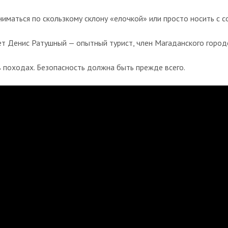
иматься по скользкому склону «елочкой» или просто носить с с
т Денис Ратушный — опытный турист, член Магаданского городс
в походах. Безопасность должна быть прежде всего.