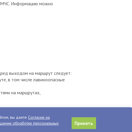
м МЧС. Информацию можно
перед выходом на маршрут следует:
те, в том числе лавиноопасные
тями на маршрутах,
ающееся безопасного прохождения
йтом, вы даете
Согласие на
 питания и медикаментов;
Принять
ошении обработки персональных