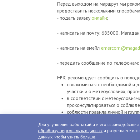
Перед выходом на маршрут мы реком
предоставить несколькими способами
- подать заявку
онлайн
;
- написать на почту: 685000, Магадан, 
- написать на емейл
emercom@magada
- передать сообщение по телефонам:
МЧС рекомендует сообщить о походе з
ознакомиться с необходимой и д
участки и о метеоусловиях, прог
в соответствии с метеоусловиям
проконсультироваться о соблюде
соблюсти правила личной и груп
проверить самостоятельно или ч
Для улучшения работы сайта и его взаимодействия 
маршрута, имеющихся средств св
обработку персональных данных
и разрешаете испо
ознакомиться с ближайшими точк
данных
, чтобы узнать больше.
проработать резервный маршрут 