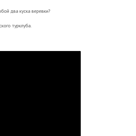
обой два куска веревки?
кого турклуба.