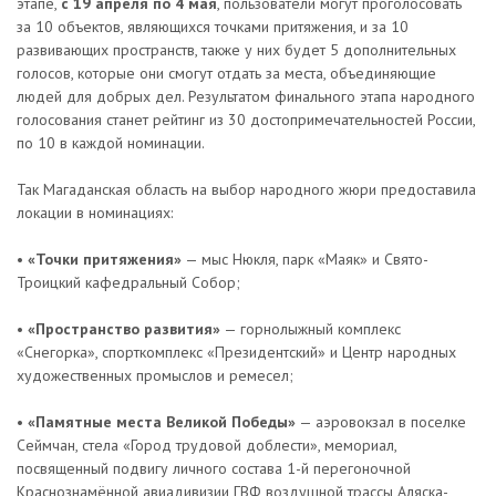
этапе,
с 19 апреля по 4 мая
, пользователи могут проголосовать
за 10 объектов, являющихся точками притяжения, и за 10
развивающих пространств, также у них будет 5 дополнительных
голосов, которые они смогут отдать за места, объединяющие
людей для добрых дел. Результатом финального этапа народного
голосования станет рейтинг из 30 достопримечательностей России,
по 10 в каждой номинации.
Так Магаданская область на выбор народного жюри предоставила
локации в номинациях:
•
«Точки притяжения»
— мыс Нюкля, парк «Маяк» и Свято-
Троицкий кафедральный Собор;
•
«Пространство развития»
— горнолыжный комплекс
«Снегорка», спорткомплекс «Президентский» и Центр народных
художественных промыслов и ремесел;
•
«Памятные места Великой Победы»
— аэровокзал в поселке
Сеймчан, стела «Город трудовой доблести», мемориал,
посвященный подвигу личного состава 1-й перегоночной
Краснознамённой авиадивизии ГВФ воздушной трассы Аляска-