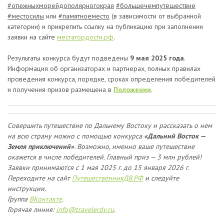
#отюжныхморейдополярногокрая
#большечемпутешествие
#местосилы
или
#памятноеместо
(в зависимости от выбранной
категории) и прикрепить ссылку на публикацию при заполнении
заявки на сайте
местагордости.рф
.
Результаты конкурса будут подведены
9 мая 2025 года
.
Информация об организаторах и партнерах, полных правилах
проведения конкурса, порядке, сроках определения победителей
и получения призов размещена в
Положении
.
Совершить путешествие по Дальнему Востоку и рассказать о нем
на всю страну можно с помощью конкурса
«Дальний Восток —
Земля приключений»
. Возможно, именно ваше путешествие
окажется в числе победителей. Главный приз — 3 млн рублей!
Заявки принимаются
с 1 мая 2025 г. до 15 января 2026 г.
Переходите на сайт
ПутешественникДВ.РФ
и следуйте
инструкции.
Группа
ВКонтакте
.
Горячая линия:
info@travelerdv.ru
.