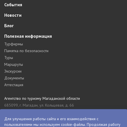
События
Новости
Блог
Полезная информация
Турфирмы
Памятка по безопасности
Туры
Маршруты
Экскурсии
Документы
Аттестация
Агентство по туризму Магаданской области
685099, г. Магадан, ул. Кольцевая, д. 66
tourism_49@mail.ru
8 (4132) 61-76-67
Для улучшения работы сайта и его взаимодействия с
пользователями мы используем cookie-файлы. Продолжая работу