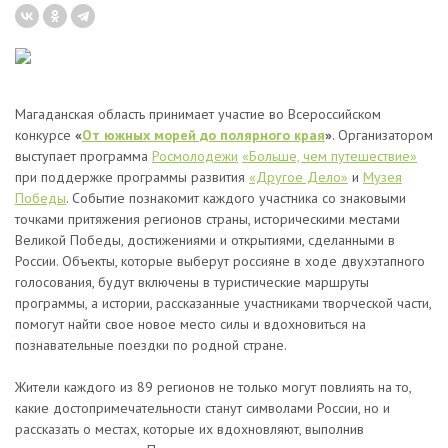
Магаданская область принимает участие во Всероссийском
конкурсе
«
От южных морей до полярного края
»
. Организатором
выступает программа
Росмолодeжи
«Больше, чем путешествие»
при поддержке программы развития
«Другое Дело»
и
Музея
Победы
. Событие познакомит каждого участника со знаковыми
точками притяжения регионов страны, историческими местами
Великой Победы, достижениями и открытиями, сделанными в
России. Объекты, которые выберут россияне в ходе двухэтапного
голосования, будут включены в туристические маршруты
программы, а истории, рассказанные участниками творческой части,
помогут найти свое новое место силы и вдохновиться на
познавательные поездки по родной стране.
Жители каждого из 89 регионов не только могут повлиять на то,
какие достопримечательности станут символами России, но и
рассказать о местах, которые их вдохновляют, выполнив