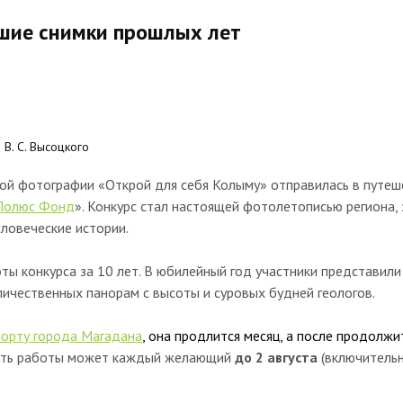
чшие снимки прошлых лет
В. С. Высоцкого
кой фотографии «Открой для себя Колыму» отправилась в путеш
Полюс Фонд
». Конкурс стал настоящей фотолетописью региона,
еловеческие истории.
ы конкурса за 10 лет. В юбилейный год участники представил
личественных панорам с высоты и суровых будней геологов.
орту города Магадана
, она продлится месяц, а после продолж
реть работы может каждый желающий
до 2 августа
(включительн