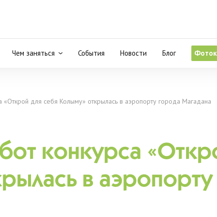
Чем заняться
События
Новости
Блог
Фоток
а «Открой для себя Колыму» открылась в аэропорту города Магадана
бот конкурса «Откро
рылась в аэропорту