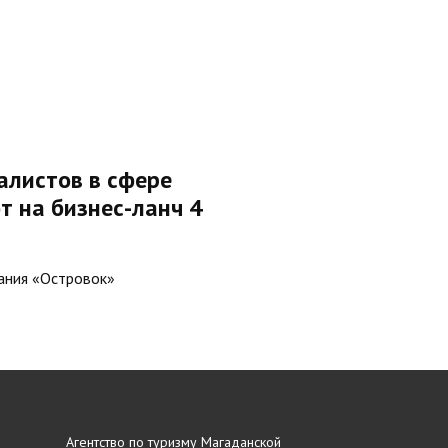
алистов в сфере
т на бизнес-ланч 4
ания «Островок»
Агентство по туризму Магаданской