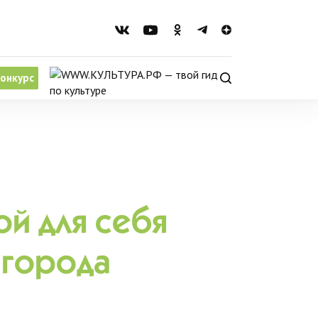
онкурс
й для себя
 города