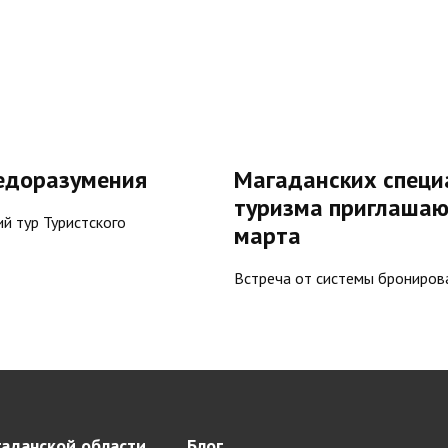
едоразумения
Магаданских специ
туризма приглашаю
ий тур Туристского
марта
Встреча от системы брониров
аданской области
Блог