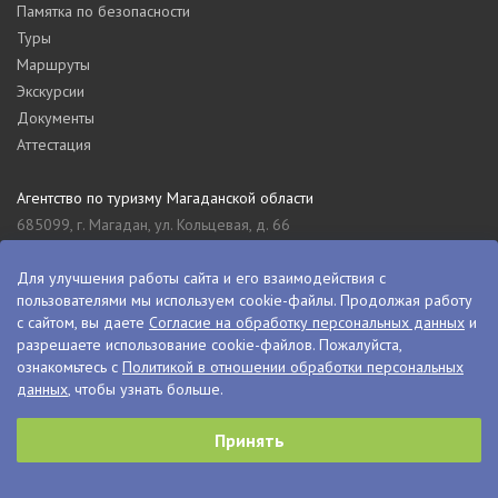
Памятка по безопасности
Туры
Маршруты
Экскурсии
Документы
Аттестация
Агентство по туризму Магаданской области
685099, г. Магадан, ул. Кольцевая, д. 66
tourism_49@mail.ru
8 (4132) 61-76-67
Для улучшения работы сайта и его взаимодействия с
пользователями мы используем cookie-файлы. Продолжая работу
Туристский информационный центр Магаданской области
с сайтом, вы даете
Согласие на обработку персональных данных
и
685000, г. Магадан, ул. Пролетарская, д. 11
разрешаете использование cookie-файлов. Пожалуйста,
visitkolyma@mail.ru
ознакомьтесь с
Политикой в отношении обработки персональных
данных
, чтобы узнать больше.
+7 (4132) 60-70-11
+7 (4132) 61-73-15
Принять
© VisitKolyma, 2026
Сделано в
PressPass