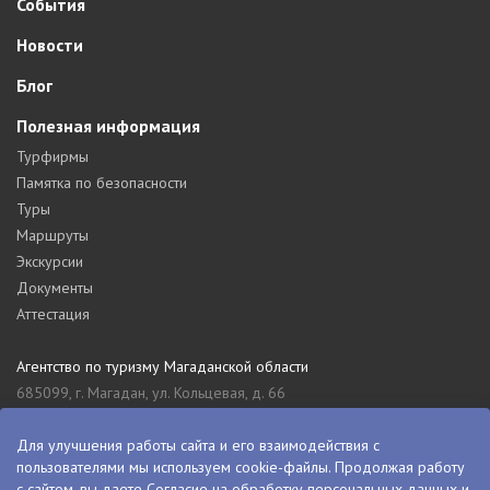
События
Новости
Блог
Полезная информация
Турфирмы
Памятка по безопасности
Туры
Маршруты
Экскурсии
Документы
Аттестация
Агентство по туризму Магаданской области
685099, г. Магадан, ул. Кольцевая, д. 66
tourism_49@mail.ru
8 (4132) 61-76-67
Для улучшения работы сайта и его взаимодействия с
пользователями мы используем cookie-файлы. Продолжая работу
Туристский информационный центр Магаданской области
с сайтом, вы даете
Согласие на обработку персональных данных
и