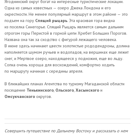
Ягоднинский округ богат на интересные туристические локации.
Одна из самых известных — озеро Джека Лондона и его
окрестности. Не менее популярный маршрут в этом районе — это
подъем на гору
Спящий рыцарь
. Эта красивая гора видна
из поселка Синегорье. Спящий Рыцарь является самым дальним
отрогом горы Перистой в горной цепи Хребет Больших Порогов.
Названа она так за сходство с фигурой лежащего человека.
В июне здесь начинают цвести золотистые рододендроны, долина
наполняется шумом ручьев и водопадов, на вершинах еще лежит
снег, и Мертвое озеро, находящееся у подножия, еще во льду.
Сопка очень хороша для восхождений, комфортно ходить
по маршруту начиная с середины апреля.
В ближайших планах Агентства по туризму Магаданской области
посещение
Тенькинского
,
Ольского
,
Хасынского
и
Омсукчанского
округов.
Совершить путешествие по Дальнему Востоку и рассказать о нем