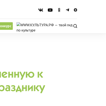
онкурс
ченную к
разднику