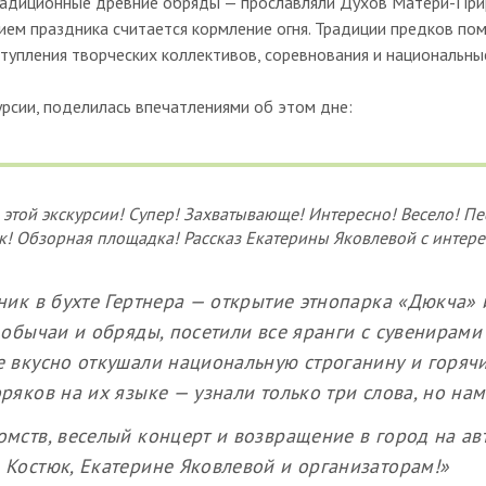
радиционные древние обряды — прославляли Духов Матери-При
ием праздника считается кормление огня. Традиции предков по
тупления творческих коллективов, соревнования и национальные
урсии, поделилась впечатлениями об этом дне:
 этой экскурсии! Супер! Захватывающе! Интересно! Весело! Пе
к! Обзорная площадка! Рассказ Екатерины Яковлевой с интер
ник в бухте Гертнера — открытие этнопарка «Дюкча»
 обычаи и обряды, посетили все яранги с сувенирам
 вкусно откушали национальную строганину и горяч
ряков на их языке — узнали только три слова, но нам
мств, веселый концерт и возвращение в город на авто
Костюк, Екатерине Яковлевой и организаторам!»