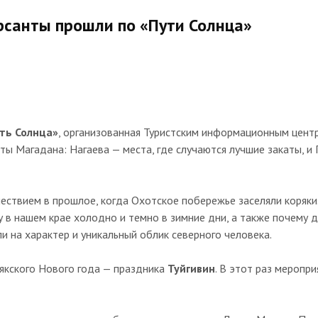
урсанты прошли по «Пути Солнца»
уть Солнца»
, организованная Туристским информационным цент
ы Магадана: Нагаева — места, где случаются лучшие закаты, и Г
ествием в прошлое, когда Охотское побережье заселяли коряки
у в нашем крае холодно и темно в зимние дни, а также почему 
ли на характер и уникальный облик северного человека.
рякского Нового года — праздника
Туйгивин
. В этот раз меропр