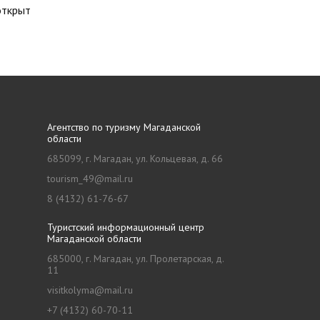
открыт
Агентство по туризму Магаданской
области
685099, г. Магадан, ул. Кольцевая, д. 66
tourism_49@mail.ru
8 (4132) 61-76-67
Туристский информационный центр
Магаданской области
685000, г. Магадан, ул. Пролетарская, д.
11
visitkolyma@mail.ru
+7 (4132) 60-70-11