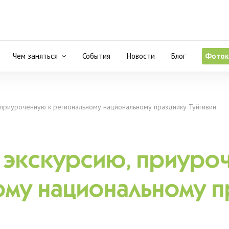
Чем заняться
События
Новости
Блог
Фоток
 приуроченную к региональному национальному празднику Туйгивин
 экскурсию, приуро
ому национальному п