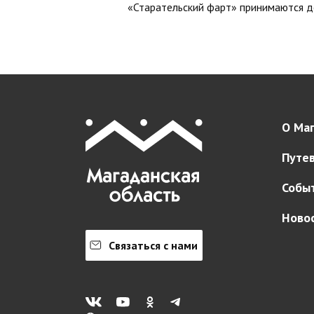
«Старательский фарт» принимаются д
О Маг
Путе
Собы
Ново
Связаться с нами