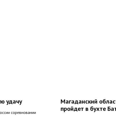
ую удачу
Магаданский облас
пройдет в бухте Ба
России соревновании