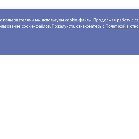
с пользователями мы используем cookie-файлы. Продолжая работу с са
льзование cookie-файлов. Пожалуйста, ознакомьтесь с
Политикой в отн
толицей России в
Колымчанка предс
там полумарафона
область на полума
Эстафета традиционно прохо
 во всех регионах страны
аданской области
Блог