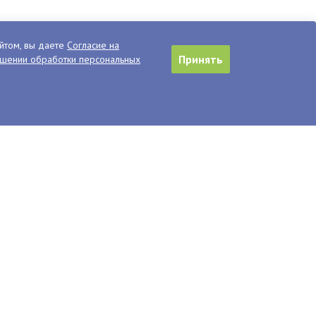
йтом, вы даете
Согласие на
Принять
ошении обработки персональных
тавила Магаданскую
рафоне «Лужники»
дила в Москве
Агентство по туризму Магаданской