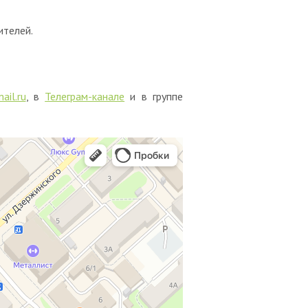
ителей.
ail.ru
, в
Телеграм-канале
и в группе