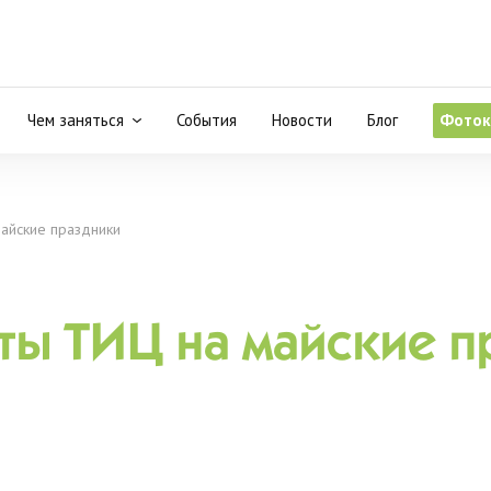
Чем заняться
События
Новости
Блог
Фоток
айские праздники
ты ТИЦ на майские п