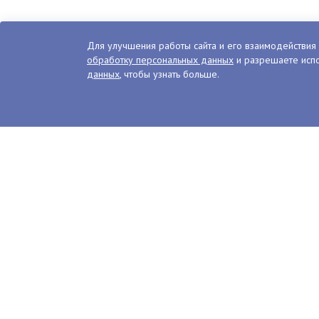
Для улучшения работы сайта и его взаимодействия 
обработку персональных данных
и разрешаете испо
данных
, чтобы узнать больше.
Магадан стал беговой с
2024 году по результа
«Забег.РФ»
Событие прошло 19 мая одновременно
О Маг