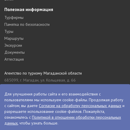
Полезная информация
Турфирмы
Памятка по безопасности
Туры
Маршруты
Экскурсии
Документы
Аттестация
Агентство по туризму Магаданской области
685099, г. Магадан, ул. Кольцевая, д. 66
tourism_49@mail.ru
8 (4132) 61-76-67
Для улучшения работы сайта и его взаимодействия с
пользователями мы используем cookie-файлы. Продолжая работу
Туристский информационный центр Магаданской области
с сайтом, вы даете
Согласие на обработку персональных данных
и
685000, г. Магадан, ул. Пролетарская, д. 11
разрешаете использование cookie-файлов. Пожалуйста,
visitkolyma@mail.ru
ознакомьтесь с
Политикой в отношении обработки персональных
данных
, чтобы узнать больше.
+7 (4132) 60-70-11