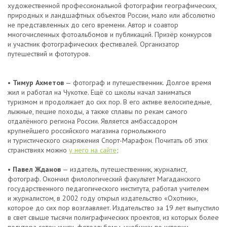
художественной профессиональной фотографии географических,
природных и ландшафтных объектов России, мало или абсолютно
не представленных до сего времени. Автор и соавтор
многочисленных фотоальбомов и публикаций. Призёр конкурсов
и участник фотографических фестивалей. Организатор
путешествий и фототуров.
•
Тимур Ахметов
— фотограф и путешественник. Долгое время
жил и работал на Чукотке. Ещё со школы начал заниматься
туризмом и продолжает до сих пор. В его активе велосипедные,
лыжные, пешие походы, а также сплавы по рекам самого
отдалённого региона России. Является амбассадором
крупнейшего российского магазина горнолыжного
и туристического снаряжения Спорт-Марафон. Почитать об этих
странствиях можно
у него на сайте
;
•
Павел Жданов
— издатель, путешественник, журналист,
фотограф. Окончил филологический факультет Магаданского
государственного педагогического института, работал учителем
и журналистом, в 2002 году открыл издательство «Охотник»,
которое до сих пор возглавляет. Издательство за 19 лет выпустило
в свет свыше тысячи полиграфических проектов, из которых более