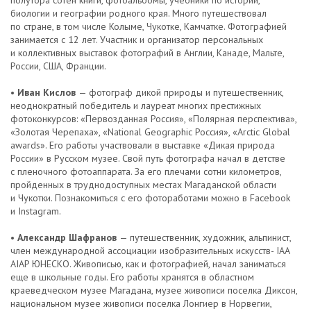
полутора сотен книги, фотоальбомы, учебники по истории,
биологии и географии родного края. Много путешествовал
по стране, в том числе Колыме, Чукотке, Камчатке. Фотографией
занимается с 12 лет. Участник и организатор персональных
и коллективных выставок фотографий в Англии, Канаде, Мальте,
России, США, Франции.
•
Иван Кислов
— фотограф дикой природы и путешественник,
неоднократный победитель и лауреат многих престижных
фотоконкурсов: «Первозданная Россия», «Полярная перспектива»,
«Золотая Черепаха», «National Geographic Россия», «Arctic Global
awards». Его работы участвовали в выставке «Дикая природа
России» в Русском музее. Свой путь фотографа начал в детстве
с пленочного фотоаппарата. За его плечами сотни километров,
пройденных в труднодоступных местах Магаданской области
и Чукотки. Познакомиться с его фотоработами можно в Facebook
и Instagram.
•
Александр Шафранов
— путешественник, художник, альпинист,
член международной ассоциации изобразительных искусств- IAA
AIAP ЮНЕСКО. Живописью, как и фотографией, начал заниматься
еще в школьные годы. Его работы хранятся в областном
краеведческом музее Магадана, музее живописи поселка Диксон,
национальном музее живописи поселка Лонгиер в Норвегии,