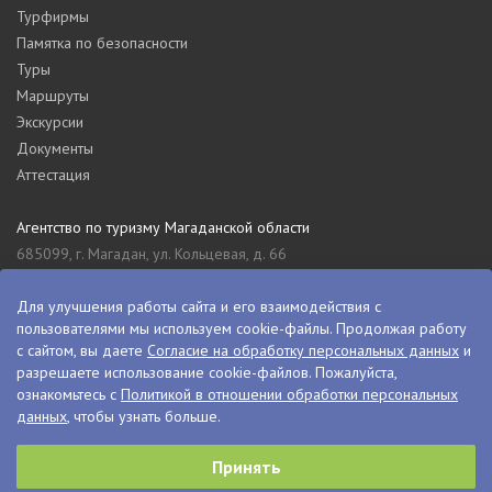
Турфирмы
Памятка по безопасности
Туры
Маршруты
Экскурсии
Документы
Аттестация
Агентство по туризму Магаданской области
685099, г. Магадан, ул. Кольцевая, д. 66
tourism_49@mail.ru
8 (4132) 61-76-67
Для улучшения работы сайта и его взаимодействия с
пользователями мы используем cookie-файлы. Продолжая работу
Туристский информационный центр Магаданской области
с сайтом, вы даете
Согласие на обработку персональных данных
и
685000, г. Магадан, ул. Пролетарская, д. 11
разрешаете использование cookie-файлов. Пожалуйста,
visitkolyma@mail.ru
ознакомьтесь с
Политикой в отношении обработки персональных
данных
, чтобы узнать больше.
+7 (4132) 60-70-11
+7 (4132) 61-73-15
Принять