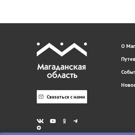
О Маг
Путе
Собы
Ново
Связаться с нами