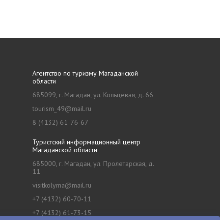
Агентство по туризму Магаданской
области
685099, г. Магадан, ул. Кольцевая, д. 66
tourism_49@mail.ru
8 (4132) 61-76-67
Туристский информационный центр
Магаданской области
685000, г. Магадан, ул. Пролетарская, д.
11
visitkolyma@mail.ru
+7 (4132) 60-70-11
+7 (4132) 61-73-15