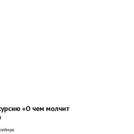
курсию «О чем молчит
а
арейную