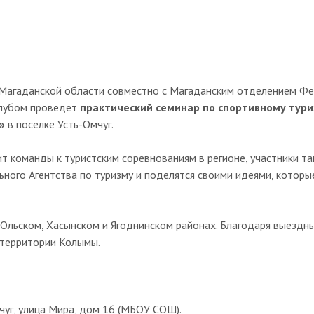
 Магаданской области совместно с Магаданским отделением Фе
клубом проведет
практический семинар по спортивному тури
»
в поселке Усть-Омчуг.
т команды к туристским соревнованиям в регионе, участники т
ного Агентства по туризму и поделятся своими идеями, котор
 Ольском, Хасынском и Ягоднинском районах. Благодаря выездн
 территории Колымы.
уг, улица Мира, дом 16 (МБОУ СОШ).