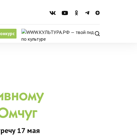
онкурс
ивному
-Омчуг
тречу 17 мая