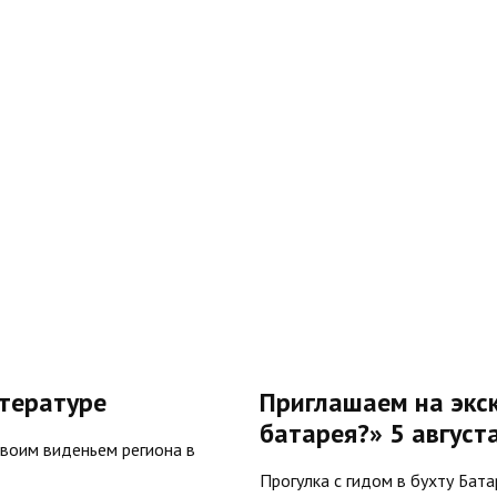
тературе
Приглашаем на экс
батарея?» 5 август
воим виденьем региона в
Прогулка с гидом в бухту Бат