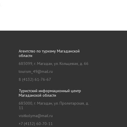
я
Агентство по туризму Магаданской
области
685099, г. Магадан, ул. Кольцевая, д. 66
tourism_49@mail.ru
8 (4132) 61-76-67
Туристский информационный центр
Магаданской области
685000, г. Магадан, ул. Пролетарская, д.
11
visitkolyma@mail.ru
+7 (4132) 60-70-11