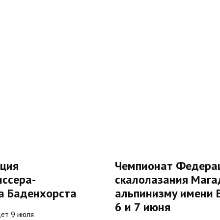
ация
Чемпионат Федерац
ссера-
скалолазания Мага
а Баденхорста
альпинизму имени Е
6 и 7 июня
ет 9 июля