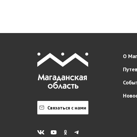
О Маг
Путе
Собы
Ново
Связаться с нами