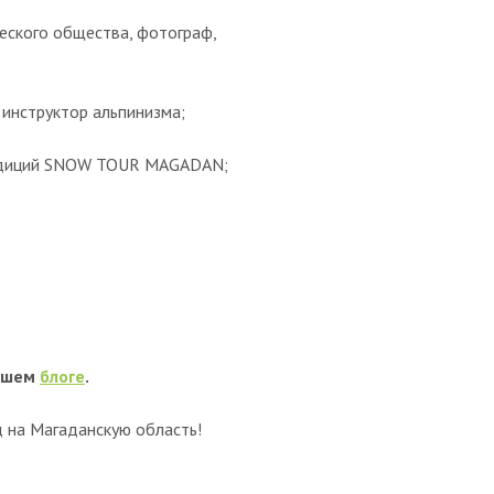
еского общества, фотограф,
 инструктор альпинизма;
педиций SNOW TOUR MAGADAN;
ашем
блоге
.
д на Магаданскую область!