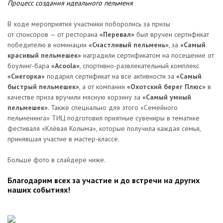
Процесс создания идеального пельменя
В ходе мероприятия участники поборолись за призы
от спонсоров — от ресторана
«Перевал»
был вручен сертификат
победителю в номинации
«Счастливый пельмень»
, за
«Самый
красивый пельмешек»
наградили сертификатом на посещение от
боулинг-бара
«Acoola»
, спортивно-развлекательный комплекс
«Снегорка»
подарил сертификат на все активности за
«Самый
быстрый пельмешек»
, а от компании
«Охотский берег Плюс»
в
качестве приза вручили мясную корзину за
«Самый умный
пельмешек»
. Также специально для этого «Семейного
пельменинга» ТИЦ подготовил приятные сувениры в тематике
фестиваля «Клёвая Колыма», которые получила каждая семья,
принявшая участие в мастер-классе.
Больше фото в слайдере ниже.
Благодарим всех за участие и до встречи на других
наших событиях!