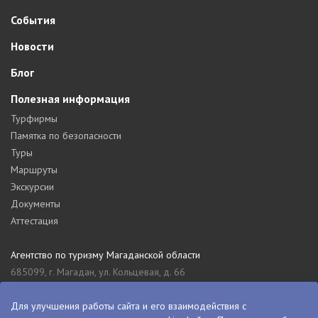
События
Новости
Блог
Полезная информация
Турфирмы
Памятка по безопасности
Туры
Маршруты
Экскурсии
Документы
Аттестация
Агентство по туризму Магаданской области
685099, г. Магадан, ул. Кольцевая, д. 66
tourism_49@mail.ru
8 (4132) 61-76-67
Для улучшения работы сайта и его взаимодействия с