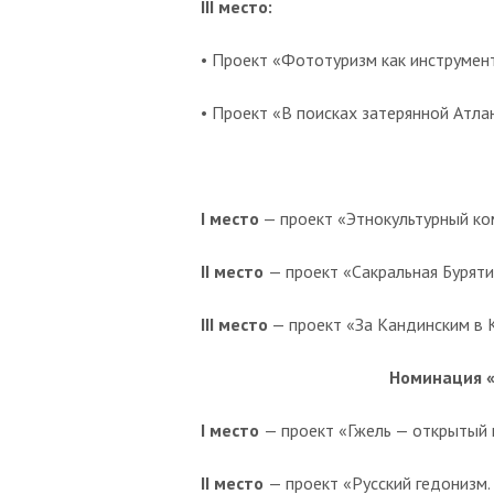
III место:
• Проект «Фототуризм как инструмен
• Проект «В поисках затерянной Атла
I место
— проект «Этнокультурный ком
II место
— проект «Сакральная Буряти
III место
— проект «За Кандинским в К
Номинация «
I место
— проект «Гжель — открытый 
II место
— проект «Русский гедонизм.