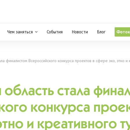
Чем заняться
События
Новости
Блог
Фоток
ала финалистом Всероссийского конкурса проектов в сфере эко, этно и 
 область стала фина
кого конкурса проек
этно и креативного т