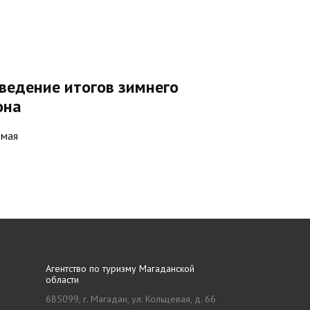
ведение итогов зимнего
она
 мая
Агентство по туризму Магаданской
области
685099, г. Магадан, ул. Кольцевая, д. 66