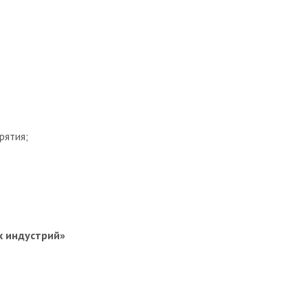
рятия;
х индустрий»