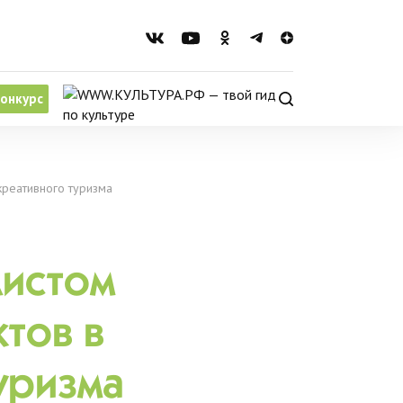
онкурс
креативного туризма
листом
тов в
уризма