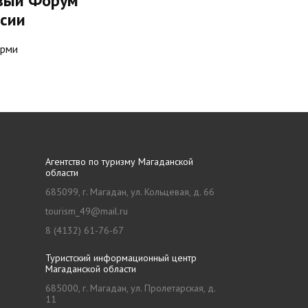
рвый Форум
ссии
ерми
Агентство по туризму Магаданской
области
685099, г. Магадан, ул. Кольцевая, д. 66
tourism_49@mail.ru
8 (4132) 61-76-67
Туристский информационный центр
Магаданской области
685000, г. Магадан, ул. Пролетарская, д.
11