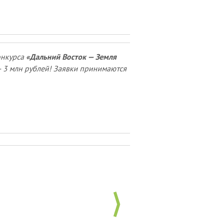
онкурса
«Дальний Восток — Земля
— 3 млн рублей! Заявки принимаются
Информационный стенд Мага