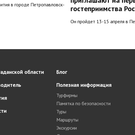
приглашают на пе
вития в городе Петропавловск-
гостеприимства Ро
Он пройдет 13-15 апреля в П
аданской области
Блог
водитель
Полезная информация
Турфирмы
тия
Памятка по безопасности
сти
Туры
Маршруты
Экскурсии