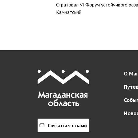
Стратовал VI Форум устойчивого раз
Камчатский
О Маг
Путе
Собы
Ново
Связаться с нами