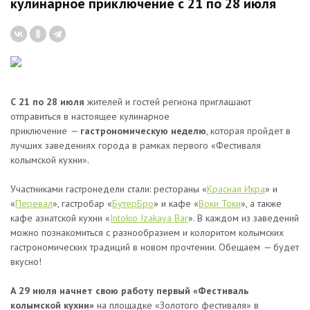
кулинарное приключение с 21 по 28 июля
С 21 по 28 июля
жителей и гостей региона приглашают
отправиться в настоящее кулинарное
приключение
—
гастрономическую неделю
, которая пройдет в
лучших заведениях города в рамках первого «Фестиваля
колымской кухни».
Участниками гастронедели стали: рестораны «
Красная Икра
» и
«
Перевал
», гастробар «
БутерБро
» и кафе «
Воки Токи
», а также
кафе азиатской кухни «
Intokio Izakaya Bar
». В каждом из заведений
можно познакомиться с разнообразием и колоритом колымских
гастрономических традиций в новом прочтении. Обещаем
—
будет
вкусно!
А 29 июля начнет свою работу первый
«
Фестиваль
колымской кухни
»
на площадке «Золотого фестиваля» в