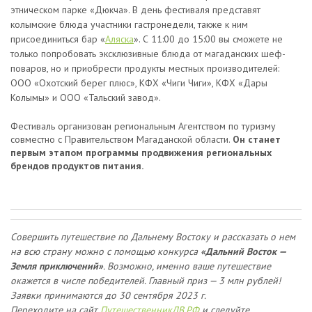
этническом парке «Дюкча». В день фестиваля представят
колымские блюда участники гастронедели, также к ним
присоединиться бар «
Аляска
». С 11:00 до 15:00 вы сможете не
только попробовать эксклюзивные блюда от магаданских шеф-
поваров, но и приобрести продукты местных производителей:
ООО «Охотский берег плюс», КФХ «Чиги Чиги», КФХ «Дары
Колымы» и ООО «Тальский завод».
Фестиваль организован региональным Агентством по туризму
совместно с Правительством Магаданской области.
Он станет
первым этапом программы продвижения региональных
брендов продуктов питания.
Совершить путешествие по Дальнему Востоку и рассказать о нем
на всю страну можно с помощью конкурса
«Дальний Восток —
Земля приключений»
. Возможно, именно ваше путешествие
окажется в числе победителей. Главный приз — 3 млн рублей!
Заявки принимаются до 30 сентября 2023 г.
Переходите на сайт
ПутешественникДВ.РФ
и следуйте