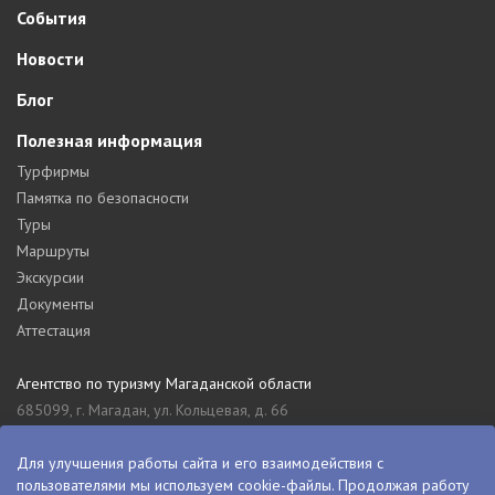
События
Новости
Блог
Полезная информация
Турфирмы
Памятка по безопасности
Туры
Маршруты
Экскурсии
Документы
Аттестация
Агентство по туризму Магаданской области
685099, г. Магадан, ул. Кольцевая, д. 66
tourism_49@mail.ru
8 (4132) 61-76-67
Для улучшения работы сайта и его взаимодействия с
пользователями мы используем cookie-файлы. Продолжая работу