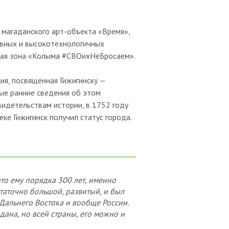
магаданского арт-объекта «Время»,
ивных и высокотехнологичных
ская зона «Колыма #СВОихНеБросаем».
я, посвященная Гижигинску —
мые ранние сведения об этом
видетельствам истории, в 1752 году
ке Гижигинск получил статус города.
что ему порядка 300 лет, именно
статочно большой, развитый, и был
Дальнего Востока и вообще России.
дана, но всей страны, его можно и