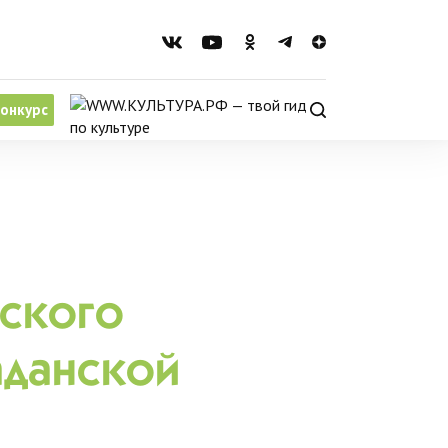
онкурс
еского
аданской