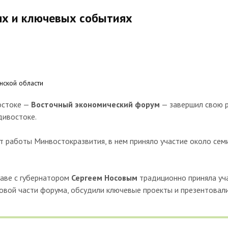
ях и ключевых событиях
нской области
остоке —
Восточный экономический форум
— завершил свою р
дивостоке.
 работы Минвостокразвития, в нем приняло участие около семи
лаве с губернатором
Сергеем Носовым
традиционно приняла уч
ловой части форума, обсудили ключевые проекты и презентовал