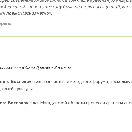
фер современной экономики, в том числе креативную индустри
й деловой части в этом году была не столь насыщенной, как
сий повысилась заметно»,
урхно
.
а выставке «Улица Дальнего Востока»
него Востока»
является частью ежегодного форума, поскольку
 своей культуры.
его Востока»
флаг Магаданской области пронесли артисты анс