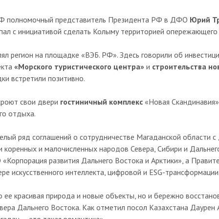
ВЭФ полномочный представитель Президента РФ в ДФО
Юрий Т
пал с инициативой сделать Колыму территорией опережающего 
лял регион на площадке «ВЭБ. РФ». Здесь говорили об инвести
екта
«Морского туристического центра»
и
строительства но
ки встретили позитивно.
кроют свои двери
гостиничный комплекс
«Новая Скандинавия»
го отдыха.
лый ряд соглашений о сотрудничестве Магаданской области с д
и коренных и малочисленных народов Севера, Сибири и Дальне
 «Корпорация развития Дальнего Востока и Арктики», а Правит
ере искусственного интеллекта, цифровой и ESG-трансформации
 ее красивая природа и новые объекты, но и бережно восстано
вера Дальнего Востока. Как отметил посол Казахстана Даурен 