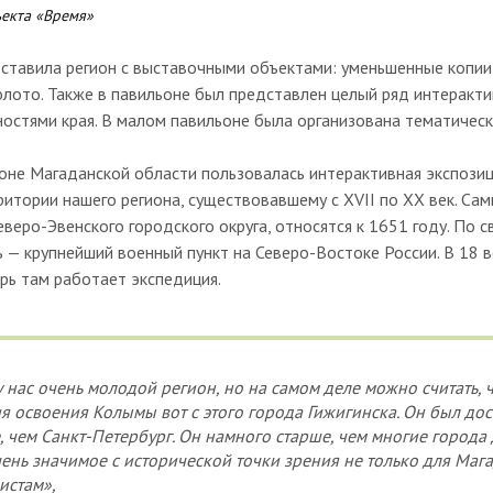
ъекта «Время»
тавила регион с выставочными объектами: уменьшенные копии 
олото. Также в павильоне был представлен целый ряд интеракт
ностями края. В малом павильоне была организована тематиче
не Магаданской области пользовалась интерактивная экспозици
итории нашего региона, существовавшему с XVII по XX век. Са
веро-Эвенского городского округа, относятся к 1651 году. По с
 — крупнейший военный пункт на Северо-Востоке России. В 18 ве
рь там работает экспедиция.
у нас очень молодой регион, но на самом деле можно считать, 
ия освоения Колымы вот с этого города Гижигинска. Он был до
 чем Санкт-Петербург. Он намного старше, чем многие города 
чень значимое с исторической точки зрения не только для Мага
истам»,