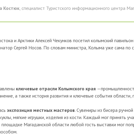
а Костюк
, специалист Туристского информационного центра Ма
тока и Арктики Алексей Чекунков посетил колымский павильон 
рнатор Сергей Носов. По словам министра, Колыма уже сама по
тавлены
ключевые отрасли Колымского края
—промышленность
анение, а также история развития и ключевые события области, 
ась
экспозиция местных мастеров
. Сувениры из бисера ручно
уклы, мягкие игрушки, изделия из кости. Каждый мог принять уч
а площадке Магаданской области любой гость выставки мог поп
пособом.