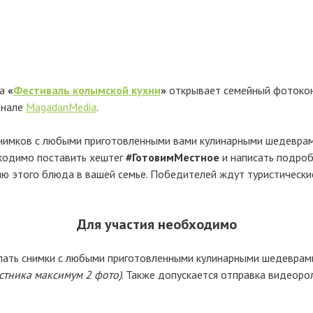
та
«
Фестиваль колымской кухни
»
открывает семейный фотоко
анале
MagadanMedia
.
нимков с любыми приготовленными вами кулинарными шедеврами
ходимо поставить хештег
#ГотовимМестное
и написать подроб
ию этого блюда в вашей семье. Победителей ждут туристически
Для участия необходимо
ать снимки с любыми приготовленными кулинарными шедеврами,
астника максимум 2 фото)
. Также допускается отправка видеоро