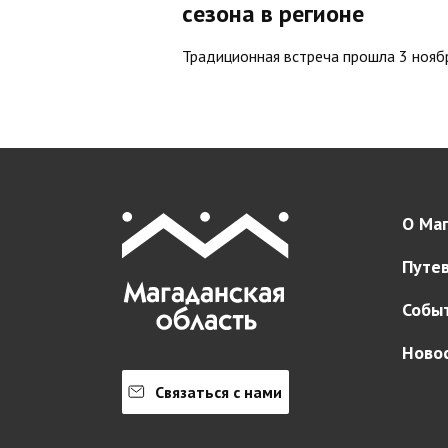
сезона в регионе
Традиционная встреча прошла 3 нояб
О Маг
Путе
Собы
Ново
Связаться с нами