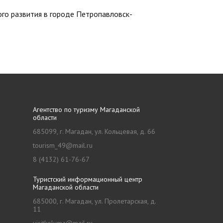
го развития в городе Петропавловск-
Агентство по туризму Магаданской
области
685099, г. Магадан, ул. Кольцевая, д. 66
tourism_49@mail.ru
8 (4132) 61-76-67
Туристский информационный центр
Магаданской области
685000, г. Магадан, ул. Пролетарская, д.
11