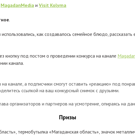
ы
MagadanMedia
и
Visit Kolyma
тное
.
 использовались, как создавалось семейное блюдо, рассказать 
ез кнопку под постом о проведении конкурса на канале
Magada
нии канала.
 на канале, а подписчики смогут оставить «реакцию» под понр
делитесь ссылкой на ваш конкурсный снимок с друзьями.
ва организаторов и партнеров на усмотрение, опираясь на дан
Призы
ласть», термобутылка «Магаданская область», значок металли