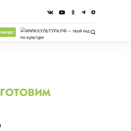
онкурс
 готовим
в