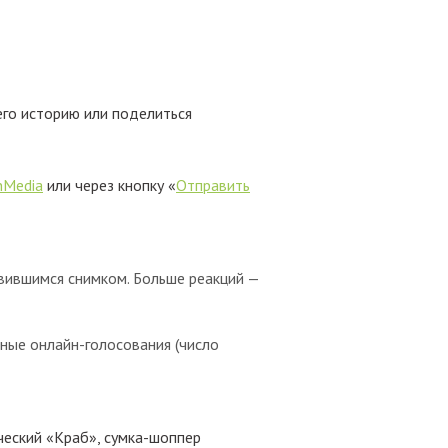
его историю или поделиться
nMedia
или через кнопку «
Отправить
авившимся снимком. Больше реакций —
ные онлайн-голосования (число
ческий «Краб», сумка-шоппер