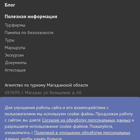
Блог
Полезная информация
Турфирмы
Памятка по безопасности
Туры
Маршруты
Экскурсии
Документы
Аттестация
Агентство по туризму Магаданской области
685099, г. Магадан, ул. Кольцевая, д. 66
tourism_49@mail.ru
8 (4132) 61-76-67
Для улучшения работы сайта и его взаимодействия с
пользователями мы используем cookie-файлы. Продолжая работу
Туристский информационный центр Магаданской области
с сайтом, вы даете
Согласие на обработку персональных данных
и
685000, г. Магадан, ул. Пролетарская, д. 11
разрешаете использование cookie-файлов. Пожалуйста,
visitkolyma@mail.ru
ознакомьтесь с
Политикой в отношении обработки персональных
данных
, чтобы узнать больше.
+7 (4132) 60-70-11