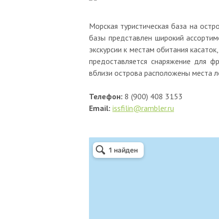
Морская туристическая база на остро
базы представлен широкий ассортиме
экскурсии к местам обитания касаток
предоставляется снаряжение для фр
вблизи острова расположены места лов
Телефон:
8 (900) 408 3153
Email:
issfilin@rambler.ru
Яндекс.Карты
Остров Недоразумения — Яндекс.Карты