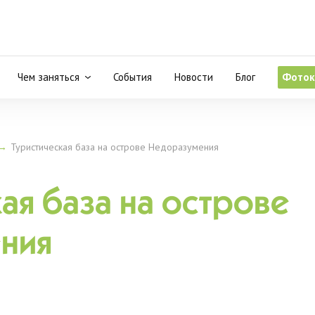
Чем заняться
События
Новости
Блог
Фоток
→
Туристическая база на острове Недоразумения
ая база на острове
ния