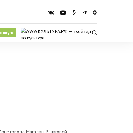
онкурс
йоне города Магадан. В шаговой