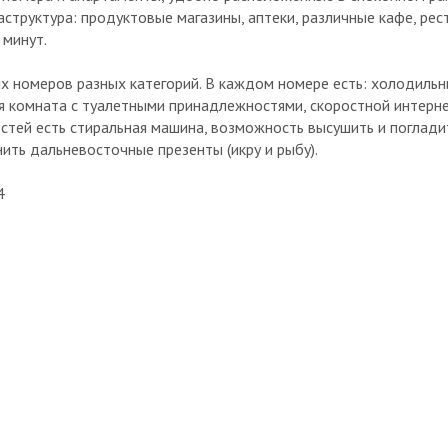
аструктура: продуктовые магазины, аптеки, различные кафе, рес
 минут.
 номеров разных категорий. В каждом номере есть: холодильник
я комната с туалетными принадлежностями, скоростной интернет
остей есть стиральная машина, возможность высушить и поглади
нить дальневосточные презенты (икру и рыбу).
4