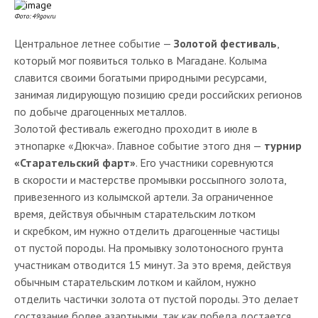
Фото: 49gov.ru
Центральное летнее событие —
Золотой фестиваль
,
который мог появиться только в Магадане. Колыма
славится своими богатыми природными ресурсами,
занимая лидирующую позицию среди российских регионов
по добыче драгоценных металлов.
Золотой фестиваль ежегодно проходит в июле в
этнопарке «Дюкча». Главное событие этого дня —
турнир
«Старательский фарт»
. Его участники соревнуются
в скорости и мастерстве промывки россыпного золота,
привезенного из колымской артели. За ограниченное
время, действуя обычным старательским лотком
и скребком, им нужно отделить драгоценные частицы
от пустой породы. На промывку золотоносного грунта
участникам отводится 15 минут. За это время, действуя
обычным старательским лотком и кайлом, нужно
отделить частички золота от пустой породы. Это делает
состязание более азартными, так как победа достается,