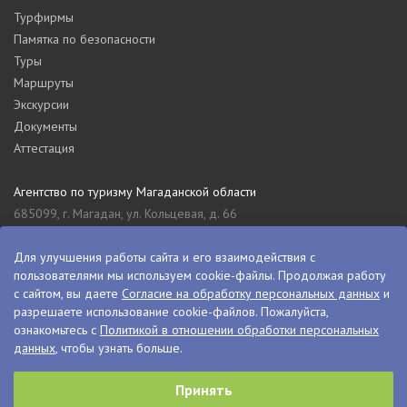
Турфирмы
Памятка по безопасности
Туры
Маршруты
Экскурсии
Документы
Аттестация
Агентство по туризму Магаданской области
685099, г. Магадан, ул. Кольцевая, д. 66
tourism_49@mail.ru
8 (4132) 61-76-67
Для улучшения работы сайта и его взаимодействия с
пользователями мы используем cookie-файлы. Продолжая работу
Туристский информационный центр Магаданской области
с сайтом, вы даете
Согласие на обработку персональных данных
и
685000, г. Магадан, ул. Пролетарская, д. 11
разрешаете использование cookie-файлов. Пожалуйста,
visitkolyma@mail.ru
ознакомьтесь с
Политикой в отношении обработки персональных
данных
, чтобы узнать больше.
+7 (4132) 60-70-11
+7 (4132) 61-73-15
Принять