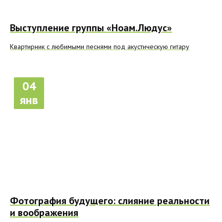
Выступление группы «Ноам.Людус»
Квартирник с любимыми песнями под акустическую гитару
04
янв
Фотография будущего: слияние реальности
и воображения