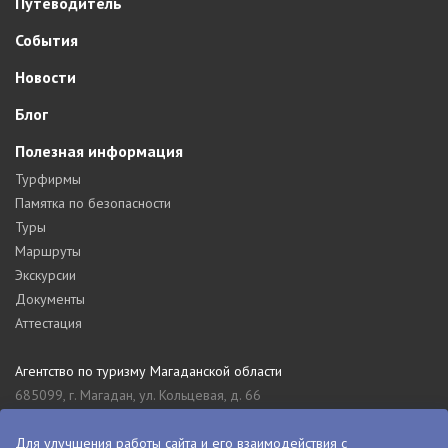
Путеводитель
События
Новости
Блог
Полезная информация
Турфирмы
Памятка по безопасности
Туры
Маршруты
Экскурсии
Документы
Аттестация
Агентство по туризму Магаданской области
685099, г. Магадан, ул. Кольцевая, д. 66
tourism_49@mail.ru
8 (4132) 61-76-67
Для улучшения работы сайта и его взаимодействия с