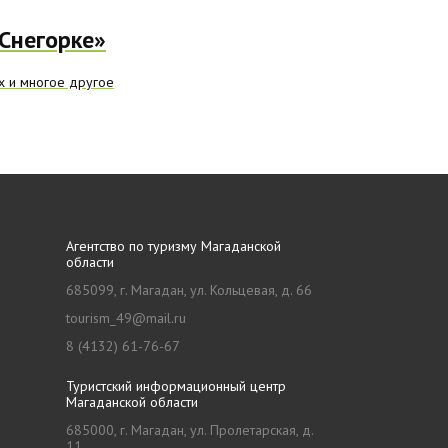
Снегорке»
ах и многое другое
Агентство по туризму Магаданской
области
685099, г. Магадан, ул. Кольцевая, д. 66
tourism_49@mail.ru
8 (4132) 61-76-67
Туристский информационный центр
Магаданской области
685000, г. Магадан, ул. Пролетарская, д.
11