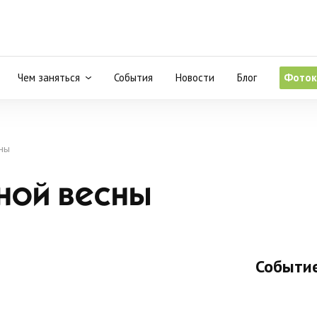
Чем заняться
События
Новости
Блог
Фоток
сны
ной весны
Событие