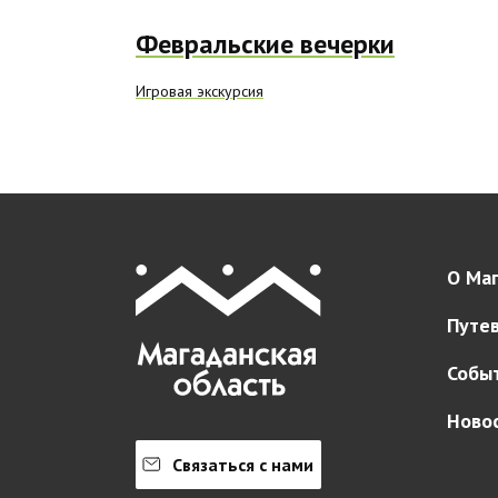
Февральские вечерки
Игровая экскурсия
О Маг
Путе
Собы
Ново
Связаться с нами