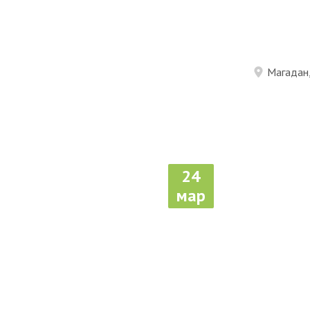
Магадан,
24
мар