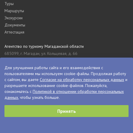
Туры
Маршруты
Экскурсии
Документы
Аттестация
Агентство по туризму Магаданской области
685099, г. Магадан, ул. Кольцевая, д. 66
tourism_49@mail.ru
8 (4132) 61-76-67
Для улучшения работы сайта и его взаимодействия с
пользователями мы используем cookie-файлы. Продолжая работу
Туристский информационный центр Магаданской области
с сайтом, вы даете
Согласие на обработку персональных данных
и
685000, г. Магадан, ул. Пролетарская, д. 11
разрешаете использование cookie-файлов. Пожалуйста,
visitkolyma@mail.ru
ознакомьтесь с
Политикой в отношении обработки персональных
данных
, чтобы узнать больше.
+7 (4132) 60-70-11
+7 (4132) 61-73-15
Принять
© VisitKolyma, 2026
Сделано в
PressPass