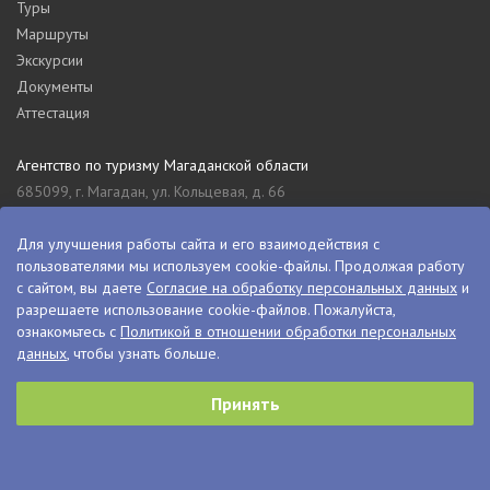
Туры
Маршруты
Экскурсии
Документы
Аттестация
Агентство по туризму Магаданской области
685099, г. Магадан, ул. Кольцевая, д. 66
tourism_49@mail.ru
Для улучшения работы сайта и его взаимодействия с
8 (4132) 61-76-67
пользователями мы используем cookie-файлы. Продолжая работу
Туристский информационный центр Магаданской области
с сайтом, вы даете
Согласие на обработку персональных данных
и
685000, г. Магадан, ул. Пролетарская, д. 11
разрешаете использование cookie-файлов. Пожалуйста,
ознакомьтесь с
Политикой в отношении обработки персональных
visitkolyma@mail.ru
данных
, чтобы узнать больше.
+7 (4132) 60-70-11
+7 (4132) 61-73-15
Принять
© VisitKolyma, 2026
Сделано в
PressPass