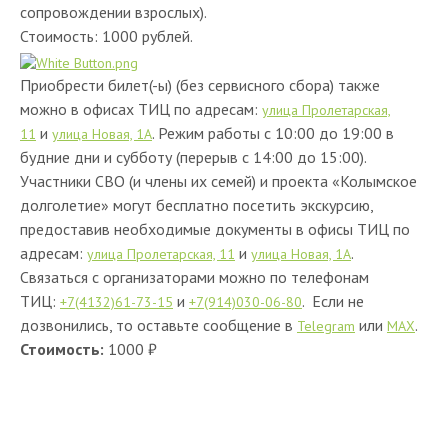
сопровождении взрослых).
Стоимость: 1000 рублей.
Приобрести билет(-ы) (без сервисного сбора) также
можно в офисах ТИЦ по адресам:
улица Пролетарская,
и
. Режим работы с 10:00 до 19:00 в
11
улица Новая, 1А
будние дни и субботу (перерыв с 14:00 до 15:00).
Участники СВО (и члены их семей) и проекта «Колымское
долголетие» могут бесплатно посетить экскурсию,
предоставив необходимые документы в офисы ТИЦ по
адресам:
и
.
улица Пролетарская, 11
улица Новая, 1А
Связаться с организаторами можно по телефонам
ТИЦ:
и
. Если не
+7(4132)61-73-15
+7(914)030-06-80
дозвонились, то оставьте сообщение в
или
.
Telegram
MAX
Стоимость:
1000 ₽