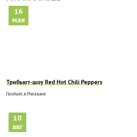
16
мая
Трибьют-шоу Red Hot Chili Peppers
Пройдёт в Магадане
10
авг