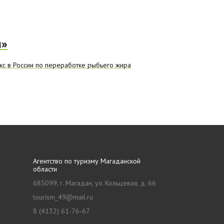
и»
кс в России по переработке рыбьего жира
Агентство по туризму Магаданской
области
685099, г. Магадан, ул. Кольцевая, д. 66
tourism_49@mail.ru
8 (4132) 61-76-67