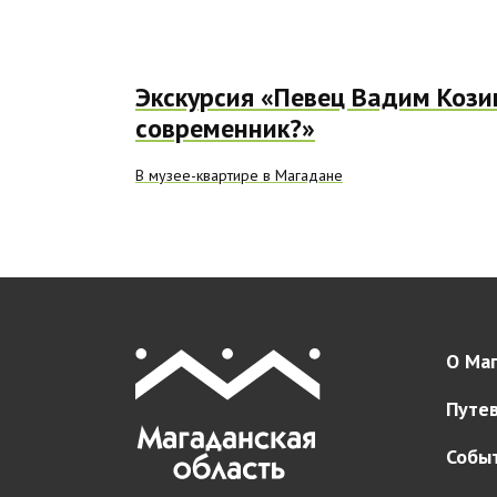
Экскурсия «Певец Вадим Кози
современник?»
В музее-квартире в Магадане
О Маг
Путе
Собы