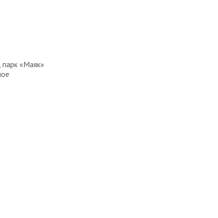
 парк «Маяк»
ное