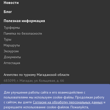
Новости
Блог
Полезная информация
Турфирмы
Памятка по безопасности
Туры
Маршруты
Экскурсии
Документы
Аттестация
Агентство по туризму Магаданской области
685099, г. Магадан, ул. Кольцевая, д. 66
tourism_49@mail.ru
8 (4132) 61-76-67
Для улучшения работы сайта и его взаимодействия с
пользователями мы используем cookie-файлы. Продолжая работу
Туристский информационный центр Магаданской области
с сайтом, вы даете
Согласие на обработку персональных данных
и
685000, г. Магадан, ул. Пролетарская, д. 11
разрешаете использование cookie-файлов. Пожалуйста,