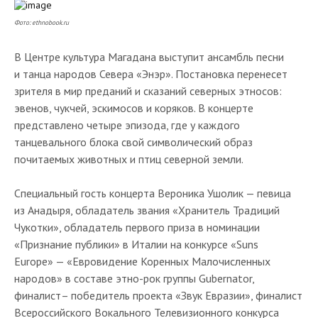
Фото: ethnobook.ru
В Центре культура Магадана выступит ансамбль песни
и танца народов Севера «Энэр». Постановка перенесет
зрителя в мир преданий и сказаний северных этносов:
эвенов, чукчей, эскимосов и коряков. В концерте
представлено четыре эпизода, где у каждого
танцевального блока свой символический образ
почитаемых животных и птиц северной земли.
Специальный гость концерта Вероника Ушолик — певица
из Анадыря, обладатель звания «Хранитель Традиций
Чукотки», обладатель первого приза в номинации
«Признание публики» в Италии на конкурсе «Suns
Europe» — «Евровидение Коренных Малочисленных
народов» в составе этно-рок группы Gubernator,
финалист– победитель проекта «Звук Евразии», финалист
Всероссийского Вокального Телевизионного конкурса