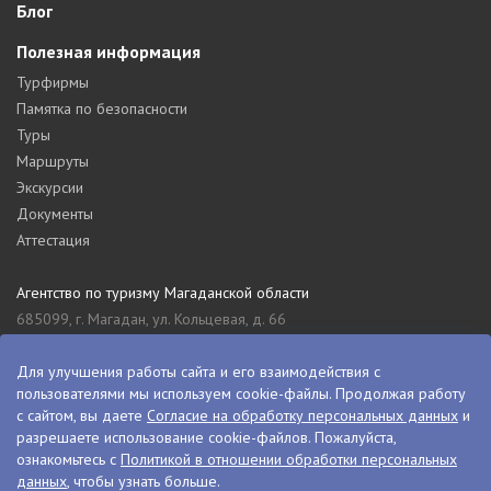
Блог
Полезная информация
Турфирмы
Памятка по безопасности
Туры
Маршруты
Экскурсии
Документы
Аттестация
Агентство по туризму Магаданской области
685099, г. Магадан, ул. Кольцевая, д. 66
tourism_49@mail.ru
8 (4132) 61-76-67
Для улучшения работы сайта и его взаимодействия с
пользователями мы используем cookie-файлы. Продолжая работу
Туристский информационный центр Магаданской области
с сайтом, вы даете
Согласие на обработку персональных данных
и
685000, г. Магадан, ул. Пролетарская, д. 11
разрешаете использование cookie-файлов. Пожалуйста,
visitkolyma@mail.ru
ознакомьтесь с
Политикой в отношении обработки персональных
данных
, чтобы узнать больше.
+7 (4132) 60-70-11