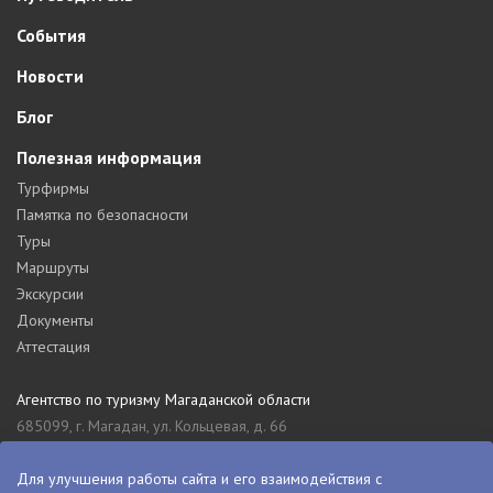
События
Новости
Блог
Полезная информация
Турфирмы
Памятка по безопасности
Туры
Маршруты
Экскурсии
Документы
Аттестация
Агентство по туризму Магаданской области
685099, г. Магадан, ул. Кольцевая, д. 66
tourism_49@mail.ru
8 (4132) 61-76-67
Для улучшения работы сайта и его взаимодействия с