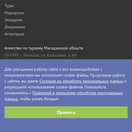
Туры
Маршруты
Экскурсии
Документы
Аттестация
Агентство по туризму Магаданской области
685099, г. Магадан, ул. Кольцевая, д. 66
tourism_49@mail.ru
8 (4132) 61-76-67
Для улучшения работы сайта и его взаимодействия с
пользователями мы используем cookie-файлы. Продолжая работу
Туристский информационный центр Магаданской области
с сайтом, вы даете
Согласие на обработку персональных данных
и
685000, г. Магадан, ул. Пролетарская, д. 11
разрешаете использование cookie-файлов. Пожалуйста,
visitkolyma@mail.ru
ознакомьтесь с
Политикой в отношении обработки персональных
данных
, чтобы узнать больше.
+7 (4132) 60-70-11
+7 (4132) 61-73-15
Принять
© VisitKolyma, 2026
Сделано в
PressPass