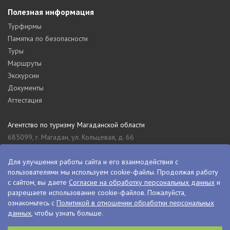
Полезная информация
Турфирмы
Памятка по безопасности
Туры
Маршруты
Экскурсии
Документы
Аттестация
Агентство по туризму Магаданской области
685099, г. Магадан, ул. Кольцевая, д. 66
tourism_49@mail.ru
8 (4132) 61-76-67
Для улучшения работы сайта и его взаимодействия с
пользователями мы используем cookie-файлы. Продолжая работу
Туристский информационный центр Магаданской области
с сайтом, вы даете
Согласие на обработку персональных данных
и
685000, г. Магадан, ул. Пролетарская, д. 11
разрешаете использование cookie-файлов. Пожалуйста,
visitkolyma@mail.ru
ознакомьтесь с
Политикой в отношении обработки персональных
данных
, чтобы узнать больше.
+7 (4132) 60-70-11
+7 (4132) 61-73-15