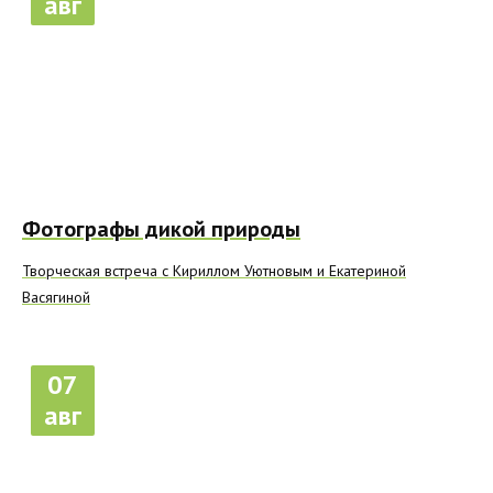
авг
Фотографы дикой природы
Творческая встреча с Кириллом Уютновым и Екатериной
Васягиной
07
авг