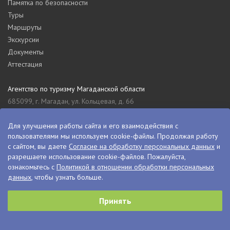
Памятка по безопасности
Туры
Маршруты
Экскурсии
Документы
Аттестация
Агентство по туризму Магаданской области
685099, г. Магадан, ул. Кольцевая, д. 66
tourism_49@mail.ru
8 (4132) 61-76-67
Для улучшения работы сайта и его взаимодействия с
пользователями мы используем cookie-файлы. Продолжая работу
Туристский информационный центр Магаданской области
с сайтом, вы даете
Согласие на обработку персональных данных
и
685000, г. Магадан, ул. Пролетарская, д. 11
разрешаете использование cookie-файлов. Пожалуйста,
visitkolyma@mail.ru
ознакомьтесь с
Политикой в отношении обработки персональных
данных
, чтобы узнать больше.
+7 (4132) 60-70-11
+7 (4132) 61-73-15
Принять
© VisitKolyma, 2026
Сделано в
PressPass