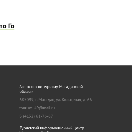
по Го
Агентство по туризму Магаданской
области
685099, г. Магадан, ул. Кольцевая, д. 66
tourism_49@mail.ru
8 (4132) 61-76-67
Туристский информационный центр