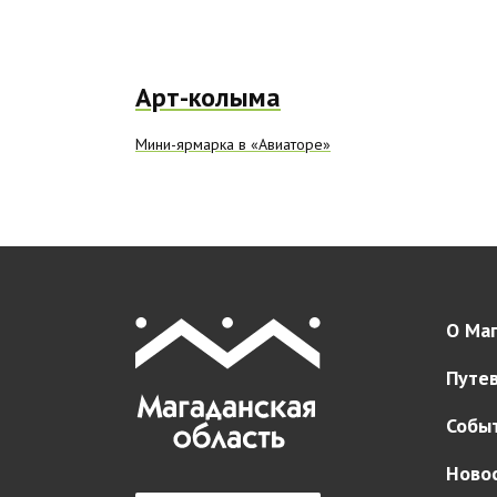
Арт-колыма
Мини-ярмарка в «Авиаторе»
О Маг
Путе
Собы
Ново