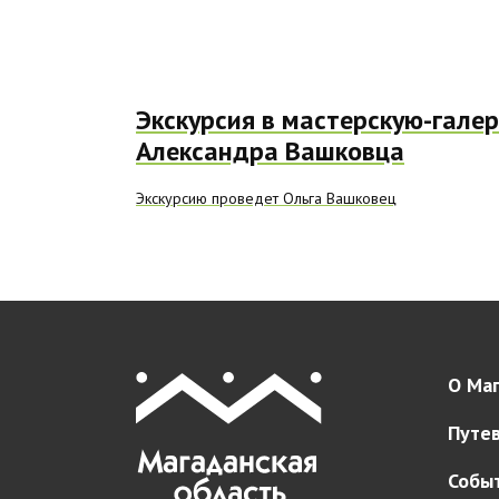
Экскурсия в мастерскую-гале
Александра Вашковца
Экскурсию проведет Ольга Вашковец
О Маг
Путе
Собы