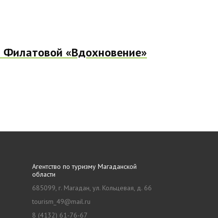
 Филатовой «Вдохновение»
Агентство по туризму Магаданской
области
685099, г. Магадан, ул. Кольцевая, д. 66
tourism_49@mail.ru
8 (4132) 61-76-67