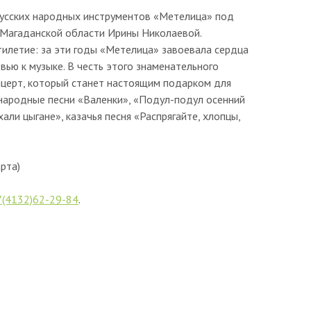
русских народных инструментов «Метелица» под
 Магаданской области Ирины Николаевой.
тилетие: за эти годы «Метелица» завоевала сердца
ью к музыке. В честь этого знаменательного
церт, который станет настоящим подарком для
 народные песни «Валенки», «Подул-подул осенний
али цыгане», казачья песня «Распрягайте, хлопцы,
рта)
7(4132)62-29-84
.