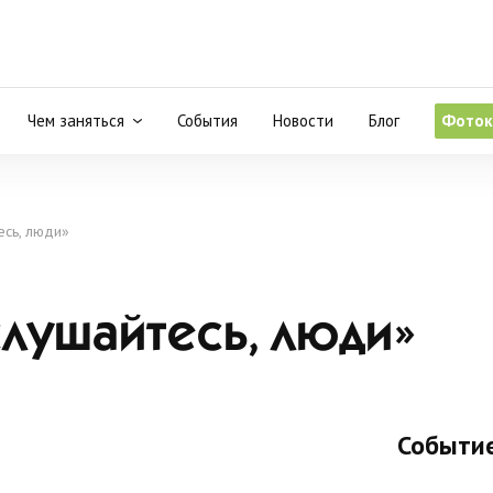
Чем заняться
События
Новости
Блог
Фоток
есь, люди»
лушайтесь, люди»
Событие