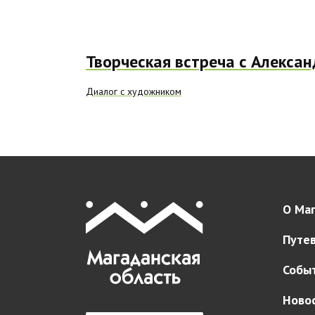
Творческая встреча с Алекса
Диалог с художником
О Маг
Путе
Собы
Ново