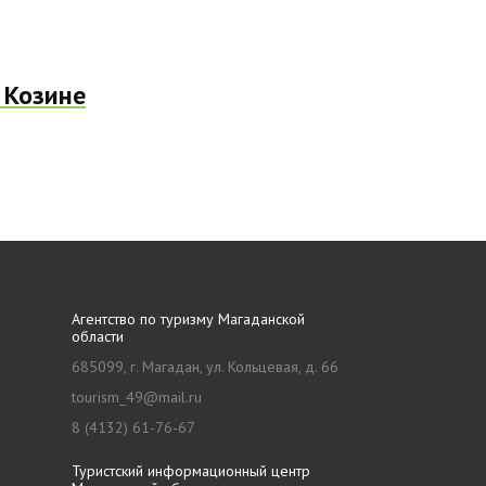
 Козине
Агентство по туризму Магаданской
области
685099, г. Магадан, ул. Кольцевая, д. 66
tourism_49@mail.ru
8 (4132) 61-76-67
Туристский информационный центр