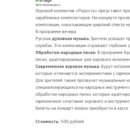
Фото: theatrekukol.ru
Хоровой коллектив «Радость» представит про
зарубежных композиторов. На концерте прозву
композиции, охватывающие широкий спектр му
В программе вечера:
Русская
духовная музыка
. Зрители услышат 
службах. Эти композиции отражают глубокие д
Обработки народных песен
. В программе б
песен, адаптированные для хорового исполнен
Современная хоровая музыка
. Будут испол
которые отличаются экспериментами с гармон
Для зрителей также прозвучат музыкальные н
специализирующихся на народных инструмента
обработки народных песен, которые адаптиро
гармоничное сочетание хорового и инструмен
Билеты на концерт можно приобрести в кассе 
Стоимость:
500 рублей