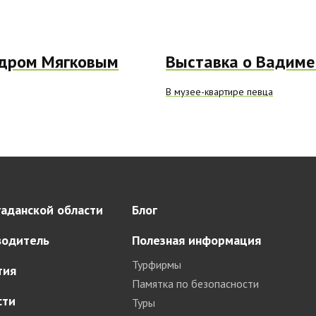
ндром Мягковым
Выставка о Вадиме
В музее-квартире певца
аданской области
Блог
водитель
Полезная информация
Турфирмы
тия
Памятка по безопасности
сти
Туры