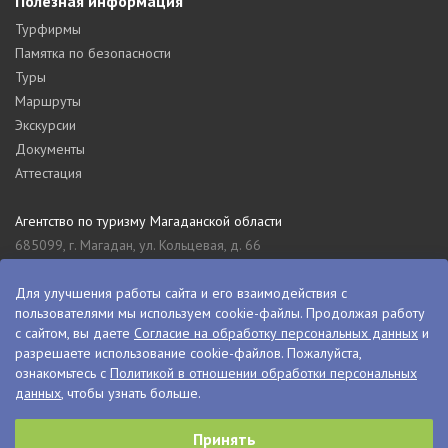
Полезная информация
Турфирмы
Памятка по безопасности
Туры
Маршруты
Экскурсии
Документы
Аттестация
Агентство по туризму Магаданской области
685099, г. Магадан, ул. Кольцевая, д. 66
tourism_49@mail.ru
8 (4132) 61-76-67
Для улучшения работы сайта и его взаимодействия с
пользователями мы используем cookie-файлы. Продолжая работу
Туристский информационный центр Магаданской области
с сайтом, вы даете
Согласие на обработку персональных данных
и
685000, г. Магадан, ул. Пролетарская, д. 11
разрешаете использование cookie-файлов. Пожалуйста,
visitkolyma@mail.ru
ознакомьтесь с
Политикой в отношении обработки персональных
данных
, чтобы узнать больше.
+7 (4132) 60-70-11
+7 (4132) 61-73-15
Принять