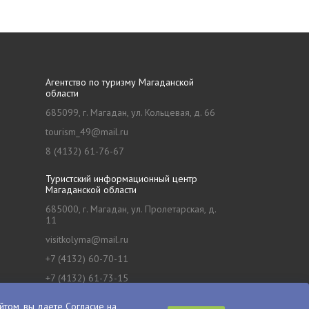
Агентство по туризму Магаданской
области
685099, г. Магадан, ул. Кольцевая, д. 66
tourism_49@mail.ru
8 (4132) 61-76-67
Туристский информационный центр
Магаданской области
685000, г. Магадан, ул. Пролетарская, д.
11
visitkolyma@mail.ru
+7 (4132) 60-70-11
+7 (4132) 61-73-15
йтом, вы даете
Согласие на