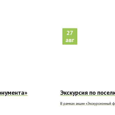
27
авг
онумента»
Экскурсия по посел
В рамках акции «Экскурсионный