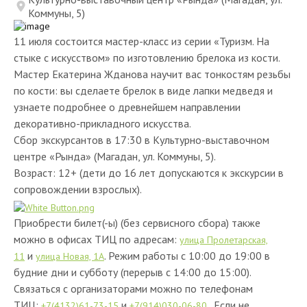
Коммуны, 5)
11 июля состоится мастер-класс из серии «Туризм. На
стыке с искусством» по изготовлению брелока из кости.
Мастер Екатерина Жданова научит вас тонкостям резьбы
по кости: вы сделаете брелок в виде лапки медведя и
узнаете подробнее о древнейшем направлении
декоративно-прикладного искусства.
Сбор экскурсантов в 17:30 в Культурно-выставочном
центре «Рында» (Магадан, ул. Коммуны, 5).
Возраст: 12+ (дети до 16 лет допускаются к экскурсии в
сопровождении взрослых).
Приобрести билет(-ы) (без сервисного сбора) также
можно в офисах ТИЦ по адресам:
улица Пролетарская,
и
. Режим работы с 10:00 до 19:00 в
11
улица Новая, 1А
будние дни и субботу (перерыв с 14:00 до 15:00).
Связаться с организаторами можно по телефонам
ТИЦ:
и
. Если не
+7(4132)61-73-15
+7(914)030-06-80