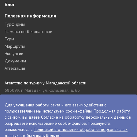
Блог
Полезная информация
Турфирмы
Памятка по безопасности
Туры
Маршруты
Экскурсии
Документы
Аттестация
Агентство по туризму Магаданской области
685099, г. Магадан, ул. Кольцевая, д. 66
tourism_49@mail.ru
Для улучшения работы сайта и его взаимодействия с
8 (4132) 61-76-67
пользователями мы используем cookie-файлы. Продолжая работу
Туристский информационный центр Магаданской области
с сайтом, вы даете
Согласие на обработку персональных данных
и
685000, г. Магадан, ул. Пролетарская, д. 11
разрешаете использование cookie-файлов. Пожалуйста,
ознакомьтесь с
Политикой в отношении обработки персональных
visitkolyma@mail.ru
данных
, чтобы узнать больше.
+7 (4132) 60-70-11