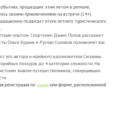
событиях, прошедших этим летом в регионе,
сь своими приключениями на встрече (14+).
радиционно подведет итоги летнего туристического
.
стским опытом. Спортсмен Данил Попов расскажет
сты Ольга Будник и Руслан Соловов познакомят вас
 от его автора и идейного вдохновителя Сюзанны
горийных походов до 4 категории сложности. На
истским знаком путешественников, совершивших
сти.
я регистрация
по
или форме, расположенной
ссылке