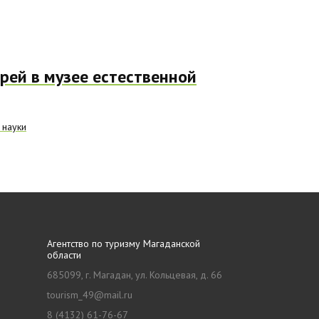
рей в музее естественной
 науки
Агентство по туризму Магаданской
области
685099, г. Магадан, ул. Кольцевая, д. 66
tourism_49@mail.ru
8 (4132) 61-76-67