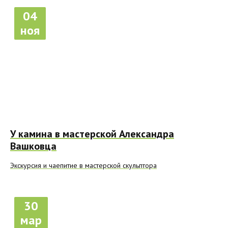
04
ноя
У камина в мастерской Александра
Вашковца
Экскурсия и чаепитие в мастерской скульптора
30
мар