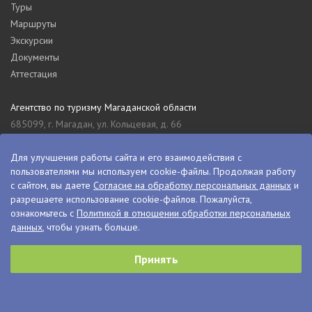
Туры
Маршруты
Экскурсии
Документы
Аттестация
Агентство по туризму Магаданской области
685099, г. Магадан, ул. Кольцевая, д. 66
tourism_49@mail.ru
8 (4132) 61-76-67
Для улучшения работы сайта и его взаимодействия с
пользователями мы используем cookie-файлы. Продолжая работу
Туристский информационный центр Магаданской области
с сайтом, вы даете
Согласие на обработку персональных данных
и
685000, г. Магадан, ул. Пролетарская, д. 11
разрешаете использование cookie-файлов. Пожалуйста,
visitkolyma@mail.ru
ознакомьтесь с
Политикой в отношении обработки персональных
данных
, чтобы узнать больше.
+7 (4132) 60-70-11
+7 (4132) 61-73-15
Принять
© VisitKolyma, 2026
Сделано в
PressPass