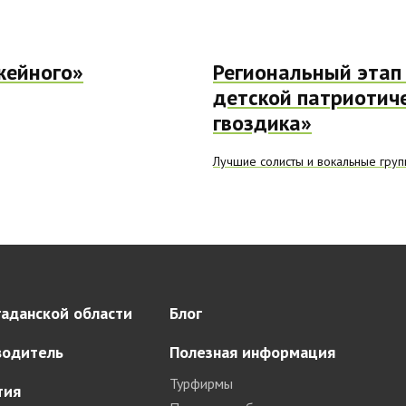
жейного»
Региональный этап 
детской патриотич
гвоздика»
Лучшие солисты и вокальные груп
аданской области
Блог
водитель
Полезная информация
Турфирмы
тия