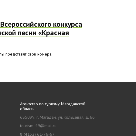
Всероссийского конкурса
еской песни «Красная
пы представят свои номера
Агентство по туризму Магаданской
области
685099, г. Магадан, ул. Кольцевая, д. 66
tourism_49@mail.ru
8 (4132) 61-76-67