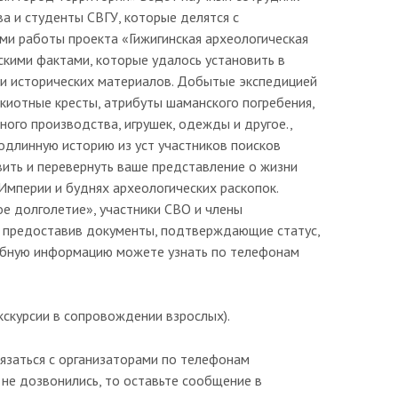
ва и студенты СВГУ, которые делятся с
ми работы проекта «Гижигинская археологическая
ескими фактами, которые удалось установить в
х и исторических материалов. Добытые экспедицией
киотные кресты, атрибуты шаманского погребения,
ого производства, игрушек, одежды и другое.,
одлинную историю из уст участников поисков
вить и перевернуть ваше представление о жизни
Империи и буднях археологических раскопок.
е долголетие», участники СВО и члены
ю, предоставив документы, подтверждающие статус,
робную информацию можете узнать по телефонам
кскурсии в сопровождении взрослых).
вязаться с организаторами по телефонам
и не дозвонились, то оставьте сообщение в