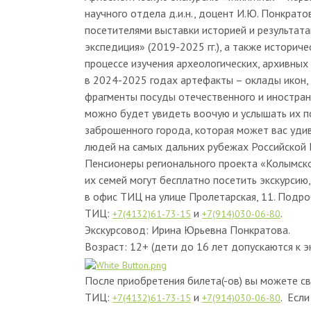
научного отдела д.и.н., доцент И.Ю. Понкрато
посетителями выставки историей и результата
экспедиция» (2019-2025 гг.), а также историч
процессе изучения археологических, архивны
в 2024-2025 годах артефакты – оклады икон, 
фрагменты посуды отечественного и иностранн
можно будет увидеть воочую и услышать их п
заброшенного города, которая может вас уди
людей на самых дальних рубежах Российской 
Пенсионеры регионального проекта «Колымско
их семей могут бесплатно посетить экскурси
в офис ТИЦ на улице Пролетарская, 11. Под
ТИЦ:
и
.
+7(4132)61-73-15
+7(914)030-06-80
Экскурсовод: Ирина Юрьевна Понкратова.
Возраст: 12+ (дети до 16 лет допускаются к э
После приобретения билета(-ов) вы можете с
ТИЦ:
и
. Есл
+7(4132)61-73-15
+7(914)030-06-80