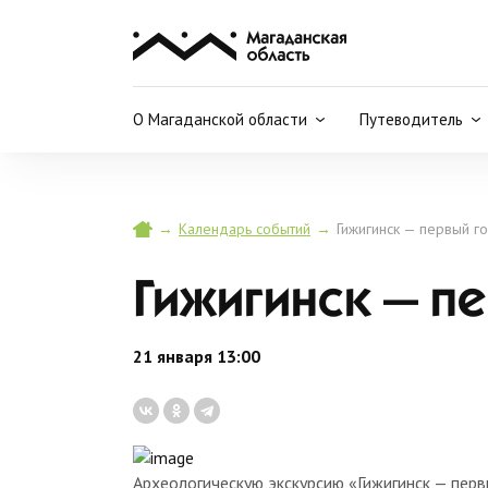
О Магаданской области
Путеводитель
→
→
Гижигинск — первый г
Календарь событий
Гижигинск — п
21 января 13:00
Археологическую экскурсию «Гижигинск — пер