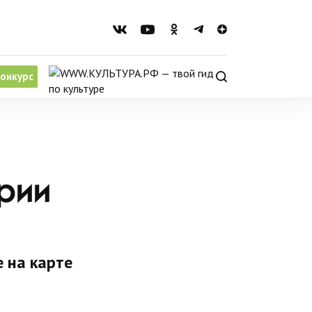
онкурс
ории
 на карте