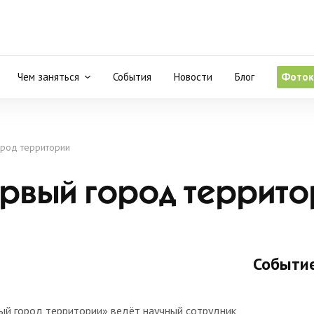
Чем заняться
События
Новости
Блог
Фоток
ород территории
ервый город террит
Событие
вый город территории» ведёт научный сотрудник