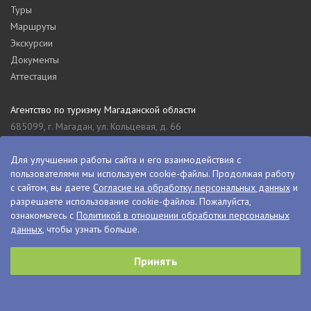
Туры
Маршруты
Экскурсии
Документы
Аттестация
Агентство по туризму Магаданской области
685099, г. Магадан, ул. Кольцевая, д. 66
tourism_49@mail.ru
8 (4132) 61-76-67
Для улучшения работы сайта и его взаимодействия с
пользователями мы используем cookie-файлы. Продолжая работу
Туристский информационный центр Магаданской области
с сайтом, вы даете
Согласие на обработку персональных данных
и
685000, г. Магадан, ул. Пролетарская, д. 11
разрешаете использование cookie-файлов. Пожалуйста,
visitkolyma@mail.ru
ознакомьтесь с
Политикой в отношении обработки персональных
данных
, чтобы узнать больше.
+7 (4132) 60-70-11
+7 (4132) 61-73-15
Принять
© VisitKolyma, 2026
Сделано в
PressPass